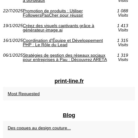
à bordeaux
Visits
22/7/2025
Promotion de produits : Utiliser
1 088
FollowersPasCher pour réussir
Visits
19/1/2025
Créez des visuels captivants grâce à
1 413
générateur-image.ai
Visits
16/1/2025
Coordination d'Équipe et Développement
1 315
PHP : Le Rôle du Lead
Visits
06/1/2025
Stratégies de gestion des réseaux sociaux
1 319
pour entreprises à Pau : Découvrez ARETA
Visits
print-line.fr
Most Requested
Blog
Des coques au design couture...