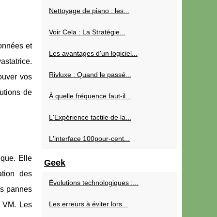
Nettoyage de piano : les...
Voir Cela : La Stratégie...
onnées et
Les avantages d'un logiciel...
statrice.
Rivluxe : Quand le passé...
ouver vos
utions de
À quelle fréquence faut-il...
L'Expérience tactile de la...
L'interface 100pour-cent...
que. Elle
Geek
ation des
Évolutions technologiques :...
es pannes
Les erreurs à éviter lors...
e VM. Les