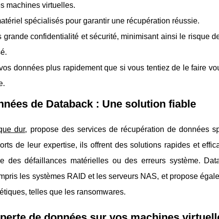
s machines virtuelles.
u matériel spécialisés pour garantir une récupération réussie.
 grande confidentialité et sécurité, minimisant ainsi le risque d
é.
vos données plus rapidement que si vous tentiez de le faire v
e.
nnées de Databack : Une solution fiable
que dur
, propose des services de récupération de données sp
rts de leur expertise, ils offrent des solutions rapides et effi
que des défaillances matérielles ou des erreurs système. Dat
compris les systèmes RAID et les serveurs NAS, et propose éga
étiques, telles que les ransomwares.
 perte de données sur vos machines virtuell