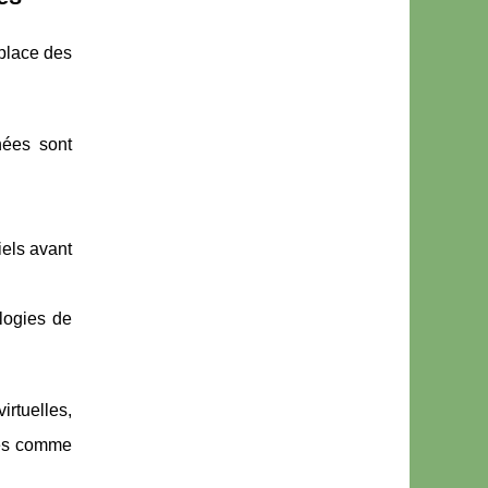
 place des
nées sont
iels avant
logies de
rtuelles,
nées comme