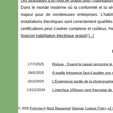
Les avantages d'un logiciel gratuit pour l'habilitatio
Dans le monde moderne où la conformité et la sécur
majeur pour de nombreuses entreprises. L'habili
installations électriques sont correctement qualifiés 
certifications peut s'avérer complexe et coûteux. Heur
(
logiciel habilitation électrique gratuit
) [
...
]
17/7/2025
Rivluxe : Quand le passé rencontre le p
29/5/2025
À quelle fréquence faut-il auditer son
02/2/2025
L'Expérience tactile de la photographi
13/12/2024
L'interface 100pour-cent française de
© 2026
Print-line.fr
Most Requested
Sitemap
Cookies Policy
eZ 