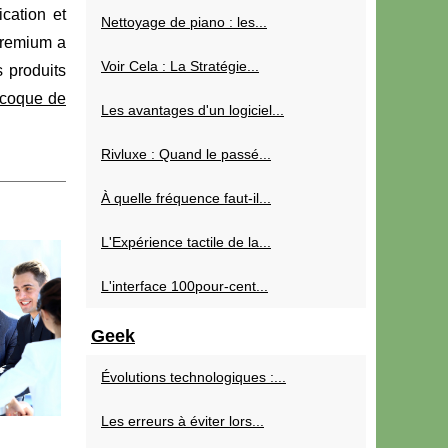
ication et
Nettoyage de piano : les...
premium a
Voir Cela : La Stratégie...
 produits
coque de
Les avantages d'un logiciel...
Rivluxe : Quand le passé...
À quelle fréquence faut-il...
L'Expérience tactile de la...
L'interface 100pour-cent...
Geek
Évolutions technologiques :...
Les erreurs à éviter lors...